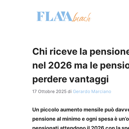
Vai
al
contenuto
Chi riceve la pensio
nel 2026 ma le pensio
perdere vantaggi
17 Ottobre 2025
di
Gerardo Marciano
Un piccolo aumento mensile può davver
pensione al minimo e ogni spesa è un’o
pensionati attendono il 2026 con la sp