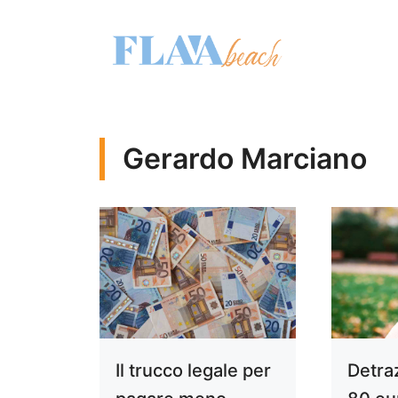
Vai
al
contenuto
Gerardo Marciano
Il trucco legale per
Detra