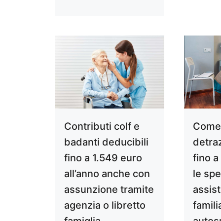
Contributi colf e
Come 
badanti deducibili
detraz
fino a 1.549 euro
fino 
all’anno anche con
le spe
assunzione tramite
assis
agenzia o libretto
famili
famiglia
autosu