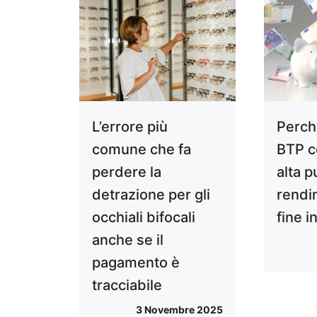
L’errore più
Perché
comune che fa
BTP c
perdere la
alta p
detrazione per gli
rendi
occhiali bifocali
fine 
anche se il
pagamento è
tracciabile
3 Novembre 2025