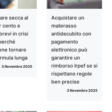
are secca al
Acquistare un
r cento e
materasso
 brevi in crisi
antidecubito con
perché
pagamento
ene tornare
elettronico può
ormula lunga
garantire un
rimborso Irpef se si
3 Novembre 2025
rispettano regole
ben precise
3 Novembre 2025