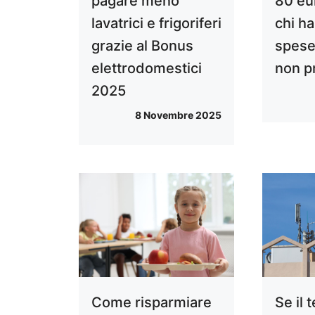
pagare meno
80 eu
lavatrici e frigoriferi
chi h
grazie al Bonus
spese
elettrodomestici
non p
2025
8 Novembre 2025
Come risparmiare
Se il 