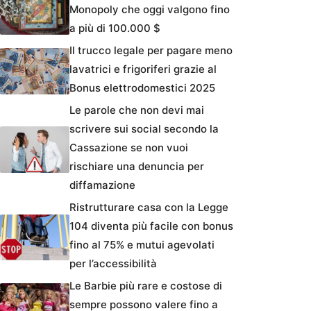
Monopoly che oggi valgono fino
a più di 100.000 $
Il trucco legale per pagare meno
lavatrici e frigoriferi grazie al
Bonus elettrodomestici 2025
Le parole che non devi mai
scrivere sui social secondo la
Cassazione se non vuoi
rischiare una denuncia per
diffamazione
Ristrutturare casa con la Legge
104 diventa più facile con bonus
fino al 75% e mutui agevolati
per l’accessibilità
Le Barbie più rare e costose di
sempre possono valere fino a