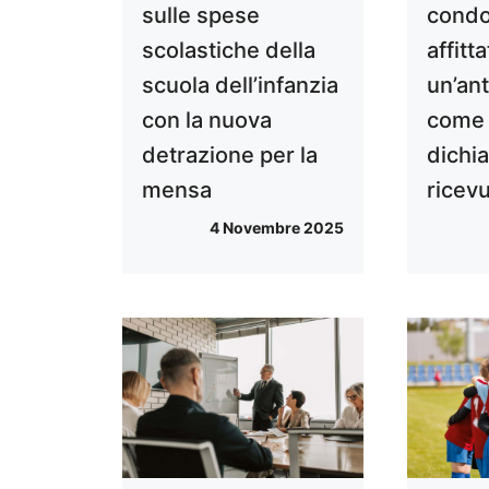
sulle spese
condo
scolastiche della
affitt
scuola dell’infanzia
un’an
con la nuova
come 
detrazione per la
dichia
mensa
ricevu
4 Novembre 2025