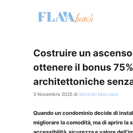
Vai
al
contenuto
Costruire un ascenso
ottenere il bonus 75%
architettoniche senza
3 Novembre 2025
di
Gerardo Marciano
Quando un condominio decide di install
migliorare la comodità, ma di aprire l
accessibilità, sicurezza e valore dell’