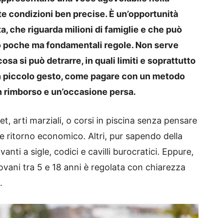
rte condizioni ben precise. È un’opportunità
, che riguarda milioni di famiglie e che può
ano poche ma fondamentali regole. Non serve
sa si può detrarre, in quali limiti e soprattutto
 piccolo gesto, come pagare con un metodo
 un rimborso e un’occasione persa.
ket, arti marziali, o corsi in piscina senza pensare
le ritorno economico. Altri, pur sapendo della
anti a sigle, codici e cavilli burocratici. Eppure,
iovani tra 5 e 18 anni è regolata con chiarezza
.