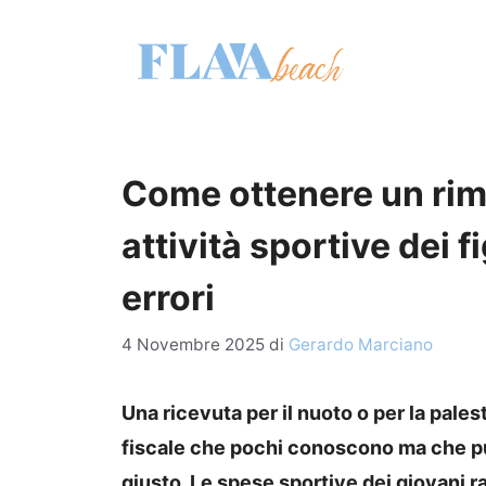
Vai
al
contenuto
Come ottenere un rimb
attività sportive dei 
errori
4 Novembre 2025
di
Gerardo Marciano
Una ricevuta per il nuoto o per la pales
fiscale che pochi conoscono ma che p
giusto. Le spese sportive dei giovani 